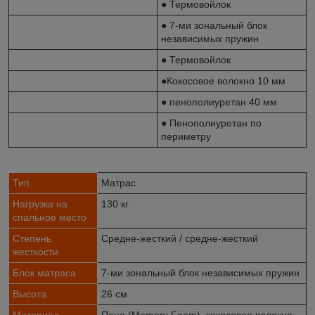
● Термовойлок
● 7-ми зональный блок
независимых пружин
● Термовойлок
●Кокосовое волокно 10 мм
● пенополиуретан 40 мм
● Пенополиуретан по
периметру
Тип
Матрас
Нагрузка на
130 кг
спальное место
Степень
Средне-жесткий / средне-жесткий
жесткости
Блок матраса
7-ми зональный блок независимых пружин
Высота
26 см
Материал
Пена (Memory Foam), кокосовое волокно,