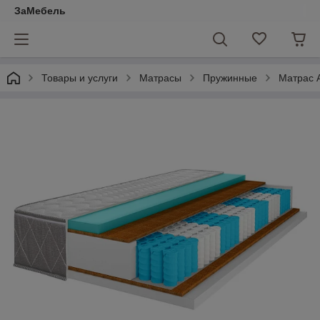
ЗаМебель
Товары и услуги
Матрасы
Пружинные
Матрас 