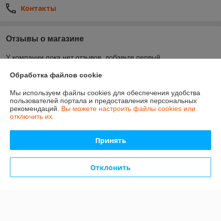
Контакты
Отзывы о магазине
У компании пока нет отзывов, добавьте первый
Обработка файлов cookie
О нас
Мы используем файлы cookies для обеспечения удобства
пользователей портала и предоставления персональных
рекомендаций.
Вы можете настроить файлы cookies или
Контакты
отключить их.
Доставка и оплата
Принять
Полная версия сайта
Отклонить
Политика обработки cookies
Сайт создан на платформе Deal.by