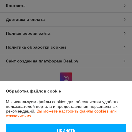
Контакты
Доставка и оплата
Полная версия сайта
Политика обработки cookies
Сайт создан на платформе Deal.by
Обработка файлов cookie
Информация для покупателя
Мы используем файлы cookies для обеспечения удобства
пользователей портала и предоставления персональных
Индивидуальный предприниматель:
ИП Жуковский В.Д.
рекомендаций.
Вы можете настроить файлы cookies или
г. Минск, Пр-т Партизанский 13, кв 78.
отключить их.
Регистрационный номер ЕГР: 193796385
Принять