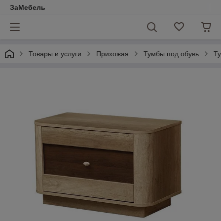
ЗаМебель
Товары и услуги
Прихожая
Тумбы под обувь
Ту