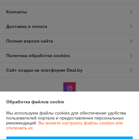
Контакты
Доставка и оплата
Полная версия сайта
Политика обработки cookies
Сайт создан на платформе Deal.by
Обработка файлов cookie
Информация для покупателя
Мы используем файлы cookies для обеспечения удобства
пользователей портала и предоставления персональных
Индивидуальный предприниматель:
ИП Жуковский В.Д.
рекомендаций.
Вы можете настроить файлы cookies или
г. Минск, Пр-т Партизанский 13, кв 78.
отключить их.
Регистрационный номер ЕГР: 193796385