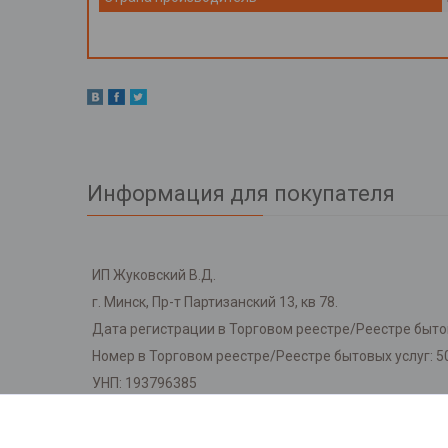
Информация для покупателя
ИП Жуковский В.Д.
г. Минск, Пр-т Партизанский 13, кв 78.
Дата регистрации в Торговом реестре/Реестре бытов
Номер в Торговом реестре/Реестре бытовых услуг: 5
УНП: 193796385
Регистрационный орган: Мингорисполкома
Дата регистрации компании: 07.10.2024