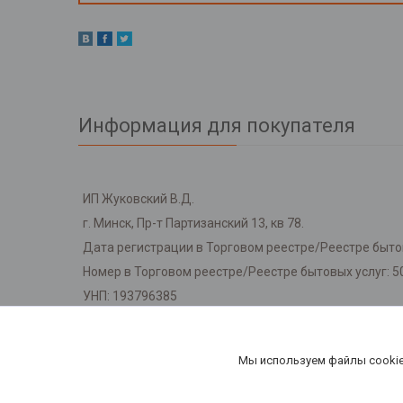
Информация для покупателя
ИП Жуковский В.Д.
г. Минск, Пр-т Партизанский 13, кв 78.
Дата регистрации в Торговом реестре/Реестре бытов
Номер в Торговом реестре/Реестре бытовых услуг: 5
УНП: 193796385
Регистрационный орган: Мингорисполкома
Дата регистрации компании: 07.10.2024
Мы используем файлы cookie