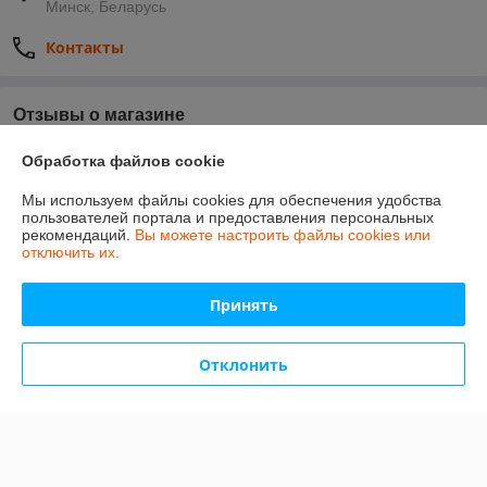
Минск, Беларусь
Контакты
Отзывы о магазине
У компании пока нет отзывов, добавьте первый
Обработка файлов cookie
Мы используем файлы cookies для обеспечения удобства
пользователей портала и предоставления персональных
О нас
рекомендаций.
Вы можете настроить файлы cookies или
отключить их.
Контакты
Принять
Доставка и оплата
Отклонить
Полная версия сайта
Политика обработки cookies
Сайт создан на платформе Deal.by