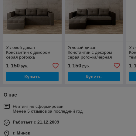
Угловой диван
Угловой диван
Угл
Константин с декором
Константин с декором
Кон
серая рогожка
серая рогожка/чёрная
тём
экокожа
1 150
1 150
1 
руб.
руб.
Купить
Купить
О нас
Рейтинг не сформирован
Менее 5 отзывов за последний год
Работает с 21.12.2009
г. Минск