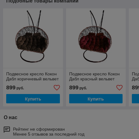
Подобные товары компании
Подвесное кресло Кокон
Подвесное кресло Кокон
Под
Дабл коричневый вельвет
Дабл красный вельвет
Даб
899
899
89
руб.
руб.
Купить
Купить
О нас
Рейтинг не сформирован
Менее 5 отзывов за последний год