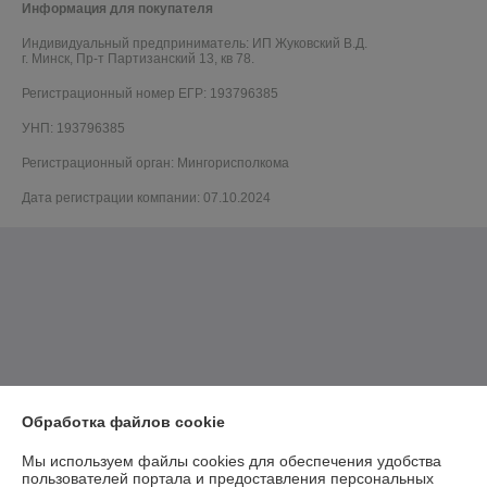
Информация для покупателя
Индивидуальный предприниматель:
ИП Жуковский В.Д.
г. Минск, Пр-т Партизанский 13, кв 78.
Регистрационный номер ЕГР: 193796385
УНП: 193796385
Регистрационный орган: Мингорисполкома
Дата регистрации компании: 07.10.2024
Обработка файлов cookie
Мы используем файлы cookies для обеспечения удобства
пользователей портала и предоставления персональных