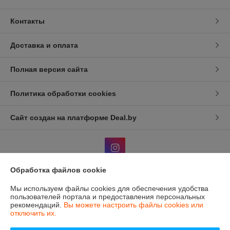
Контакты
Доставка и оплата
Полная версия сайта
Политика обработки cookies
Сайт создан на платформе Deal.by
Обработка файлов cookie
Информация для покупателя
Мы используем файлы cookies для обеспечения удобства
пользователей портала и предоставления персональных
Индивидуальный предприниматель:
ИП Жуковский В.Д.
рекомендаций.
Вы можете настроить файлы cookies или
г. Минск, Пр-т Партизанский 13, кв 78.
отключить их.
Регистрационный номер ЕГР: 193796385