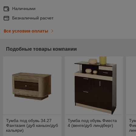
Наличными
Безналичный расчет
Все условия оплаты
Подобные товары компании
Тумба под обувь 34.27
Тумба под обувь Фиеста
Тум
Фантазия (дуб каньон/дуб
4 (венге/дуб линдберг)
Фие
кальяри)
лин