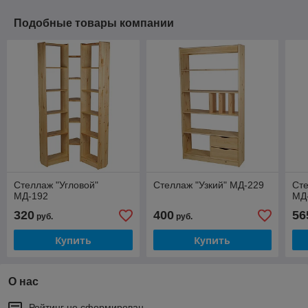
Подобные товары компании
Стеллаж "Угловой"
Стеллаж "Узкий" МД-229
Ст
МД-192
МД
320
400
56
руб.
руб.
Купить
Купить
О нас
Рейтинг не сформирован