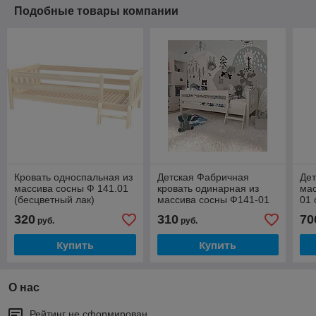
Подобные товары компании
Кровать односпальная из
Детская Фабричная
Дет
массива сосны Ф 141.01
кровать одинарная из
мас
(бесцветный лак)
массива сосны Ф141-01
01 
1600х800
(белый воск) 1600х800
эиа
320
310
70
руб.
руб.
Купить
Купить
О нас
Рейтинг не сформирован