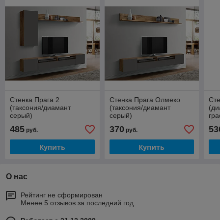
Стенка Прага 2
Стенка Прага Олмеко
Сте
(таксония/диамант
(таксония/диамант
(ди
серый)
серый)
гра
485
370
53
руб.
руб.
Купить
Купить
О нас
Рейтинг не сформирован
Менее 5 отзывов за последний год