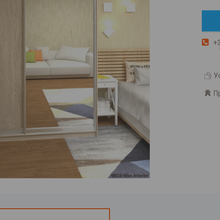
+3
У
П