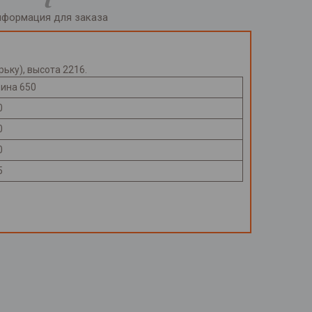
формация для заказа
ьку), высота 2216.
бина 650
0
0
0
5