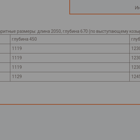
Ин
итные размеры: длина 2050, глубина 670 (по выступающему козыр
глубина 450
глу
1119
123
1119
123
1119
123
1129
124