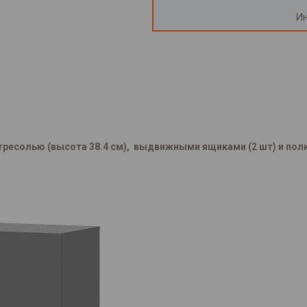
Ин
есолью (высота 38.4 см), выдвижными ящиками (2 шт) и полк