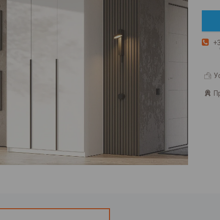
+3
У
П