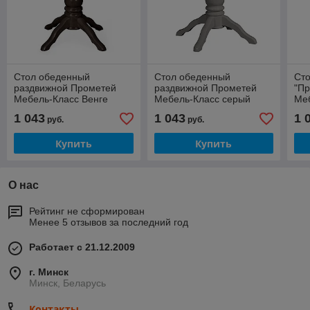
Стол обеденный
Стол обеденный
Ст
раздвижной Прометей
раздвижной Прометей
"Пр
Мебель-Класс Венге
Мебель-Класс серый
Ме
1 043
1 043
1 
руб.
руб.
Купить
Купить
О нас
Рейтинг не сформирован
Менее 5 отзывов за последний год
Работает с 21.12.2009
г. Минск
Минск, Беларусь
Контакты