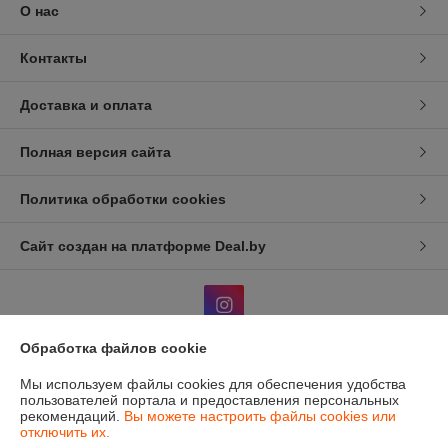
О нас
Контакты
Доставка и оплата
Полная версия сайта
Политика обработки cookies
Сайт создан на платформе Deal.by
Обработка файлов cookie
Информация для покупателя
Мы используем файлы cookies для обеспечения удобства
пользователей портала и предоставления персональных
Индивидуальный предприниматель:
ИП Жуковский В.Д.
рекомендаций.
Вы можете настроить файлы cookies или
г. Минск, Пр-т Партизанский 13, кв 78.
отключить их.